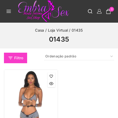
0
Casa
/
Loja Virtual
/
01435
01435
Filtro